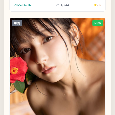
标注以免迷路。剧情信息与人物关系可在二刷时解锁
2025-06-16
94,244
7.6
更...
中国
NEW