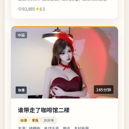
交平台延伸讨论。若你对东亚都市题材感兴趣，本片
93,885
6.5
的地域符号与文化语境值得关注。《札幌最...
中国
165分钟
独播
谁带走了咖啡馆二楼
动漫
家庭
2020
年
主演：
绫野刚、易烊千玺、周迅、木村拓哉