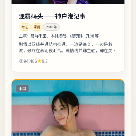
迷雾码头——神户港记事
综艺
家庭
2018
年
主演：
易烊千玺、木村拓哉、绫野刚、孔刘 等
剧情以双线并进结构推进，一边是追查，一边是救
赎，最终在暴雨夜汇合。爱情线并非主轴，却在关键
时刻改变主角的行动轨迹。若你对东亚都市题材感兴
94,486
9.2
趣，本片的地域符号与文化语境值得关注。《...
中国