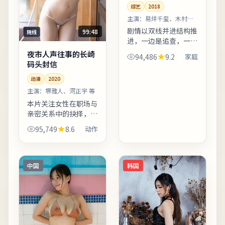
综艺
2018
主演：
易烊千玺、木村拓
哉 等
剧情以双线并进结构推
99:48
院线
进，一边是追查，一边
是救赎，最终在暴雨夜
夜市人声往事的长崎
94,486
9.2
家庭
汇合。爱情线并非主
码头封信
轴，却在关键时刻改变
动漫
2020
主角的行动轨迹。若你
对东亚都市题材感兴
主演：
堺雅人、河正宇 等
趣，本片...
本片关注女性在职场与
亲密关系中的抉择，冲
突不落俗套，留白克
95,749
8.6
动作
制。爱情线并非主轴，
却在关键时刻改变主角
的行动轨迹。友情提
示：部分镜头闪烁较
中国
韩国
快，光敏人...