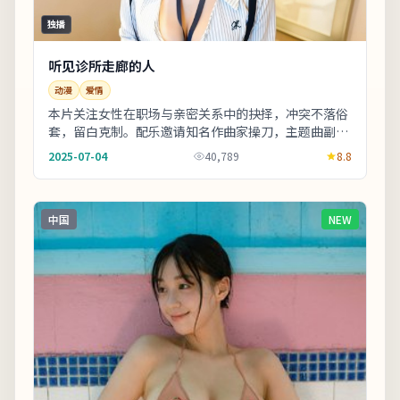
独播
听见诊所走廊的人
动漫
爱情
本片关注女性在职场与亲密关系中的抉择，冲突不落俗
套，留白克制。配乐邀请知名作曲家操刀，主题曲副歌
与剧情高潮同步上扬。适合喜欢细腻叙事与现实质感
2025-07-04
40,789
8.8
的...
中国
NEW