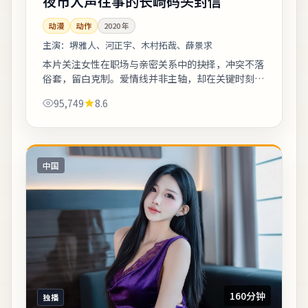
夜市人声往事的长崎码头封信
动漫
动作
2020
年
主演：
堺雅人、河正宇、木村拓哉、薛景求
本片关注女性在职场与亲密关系中的抉择，冲突不落
俗套，留白克制。爱情线并非主轴，却在关键时刻改
变主角的行动轨迹。友情提示：部分镜头闪烁较快，
95,749
8.6
光敏人群请酌情观看。《夜市人声往事的长...
中国
160分钟
独播