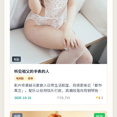
杜比
听见祖父的手表的人
电视剧
惊悚
影片将悬疑元素嵌入日常生活肌理，观感更接近「都市
寓言」。配乐以低频弦乐打底，高潮段落改用钢琴独
奏，情绪克制而有后劲。整体来看，这是一部类型元素
2025-10-21
59,755
8.3
清...
中国
NEW