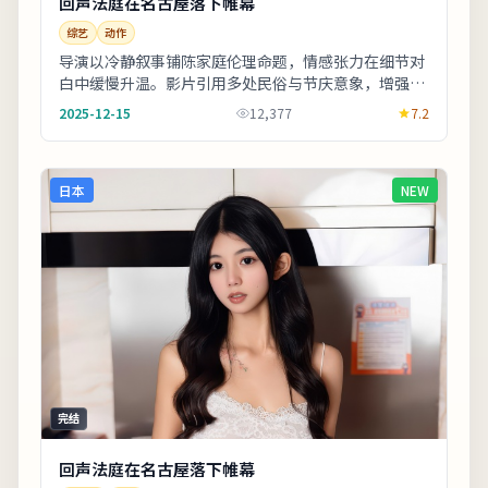
回声法庭在名古屋落下帷幕
综艺
动作
导演以冷静叙事铺陈家庭伦理命题，情感张力在细节对
白中缓慢升温。影片引用多处民俗与节庆意象，增强地
域文化氛围。欢迎在观影记录里写下你的解读：同一
2025-12-15
12,377
7.2
故...
日本
NEW
完结
回声法庭在名古屋落下帷幕