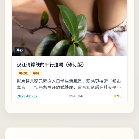
臻彩
汉江湾岸线的平行遗嘱（修订版）
电视剧
悬疑
影片将悬疑元素嵌入日常生活肌理，观感更接近「都市
寓言」。结局留白开放式处理，适合观影后在社交平台
延伸讨论。友情提示：部分镜头闪烁较快，光敏人群
2025-06-12
54,866
9.1
请...