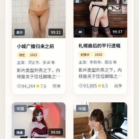
99:37
99:32
4K
高分
札幌最后的平行遗嘱
小城广播归来之前
纪录片
2020
综艺
2025
主演：
李政宰、周迅 等
主演：
河正宇、张译 等
影片类型外壳之下，内
影片类型外壳之下，内
核是关于信任崩塌之后
核是关于信任崩塌之后
如何重建日常秩序。结
如何重建日常秩序。叙
93,885
6.5
战争
94,244
7.6
惊悚
局留白开放式处理，适
事视角在不同章节切
合观影后在社交平台延
换，观众需留意时间标
伸讨论。若你对东亚都
注以免迷路。剧情信息
市题材感兴趣，本片的
与人物关系可在二刷时
中国
中国
地域...
解锁更...
99:08
独播