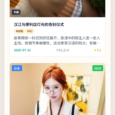
热播
汉江与便利店灯光的告别仪式
电视剧
科幻
故事围绕一封迟到的信展开，旅途中的陌生人逐一走入
主线。剪辑节奏偏慢性，适合愿意沉浸的观众；若偏好
快节奏可酌情快进前半。适合晚间完整观看，配合大
2025-07-21
83,214
7.1
屏...
日本
NEW