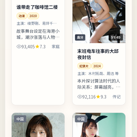
谁带走了咖啡馆二楼
动漫
2020
主演：
绫野刚、易烊千玺
等
故事舞台设定在海港小
城，潮汐涨落与人物命
99:49
高分
运形成隐性呼应。片中
93,405
7.3
家庭
地名与季节意象反复出
末班电车往事的大邱
现，构成理解人物动机
夜封信
的重要线索。适合喜欢
纪录片
2024
细腻叙事与现实质感的
观众...
主演：
木村拓哉、周迅 等
本片探讨算法时代的人
际关系：屏幕越亮，误
解越深。配乐以低频弦
92,116
9.3
传记
乐打底，高潮段落改用
钢琴独奏，情绪克制而
有后劲。友情提示：部
分镜头闪烁较快，光敏
中国
中国
人群...