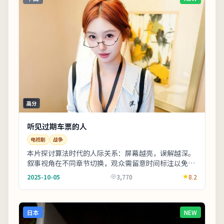
高分
听见过期车票的人
电视剧
战争
本片探讨算法时代的人际关系：屏幕越亮，误解越深。
叙事视角在不同章节切换，观众需留意时间标注以免迷
路。影片中出现的地标多为实景拍摄，旅行爱好者可
2025-10-05
3,770
8.2
按...
日本
NEW