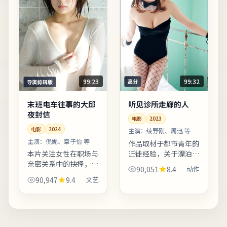
99:32
99:23
高分
导演剪辑版
听见诊所走廊的人
末班电车往事的大邱
夜封信
电影
2023
电影
2024
主演：
绫野刚、周迅 等
主演：
倪妮、章子怡 等
作品取材于都市青年的
迁徙经验，关于漂泊、
本片关注女性在职场与
归属与自我和解。亲情
亲密关系中的抉择，冲
90,051
8.4
动作
线处理含蓄，几场餐桌
突不落俗套，留白克
90,947
9.4
文艺
戏胜过千言万语。友情
制。亲情线处理含蓄，
提示：部分镜头闪烁较
几场餐桌戏胜过千言万
快，光敏人群请酌情观
语。影片中出现的地标
看。...
多为实景拍摄，旅行爱
好者可...