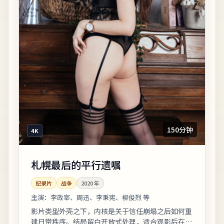
150分钟
4K
札幌最后的平行遗嘱
纪录片
战争
2020
年
主演：
李政宰、周迅、李秉宪、柳俊烈 等
影片类型外壳之下，内核是关于信任崩塌之后如何重
建日常秩序。结局留白开放式处理，适合观影后在社