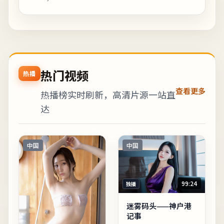
光敏人群请酌情观看。《末班电车往事的大邱...
热门视频
热播
查看更多
热播榜实时刷新，高清片源一站直
达
中国
中国
99:24
独播
迷雾码头——神户港
记事