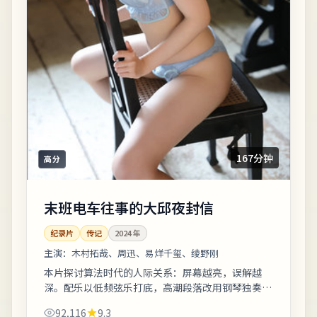
167分钟
高分
末班电车往事的大邱夜封信
纪录片
传记
2024
年
主演：
木村拓哉、周迅、易烊千玺、绫野刚
本片探讨算法时代的人际关系：屏幕越亮，误解越
深。配乐以低频弦乐打底，高潮段落改用钢琴独奏，
情绪克制而有后劲。友情提示：部分镜头闪烁较快，
92,116
9.3