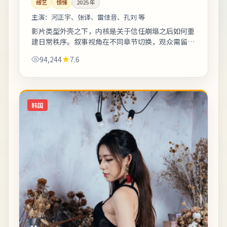
综艺
惊悚
2025
年
主演：
河正宇、张译、雷佳音、孔刘 等
影片类型外壳之下，内核是关于信任崩塌之后如何重
建日常秩序。叙事视角在不同章节切换，观众需留意
时间标注以免迷路。剧情信息与人物关系可在二刷时
94,244
7.6
解锁更多前后呼应。《小城广播归来之前》...
韩国