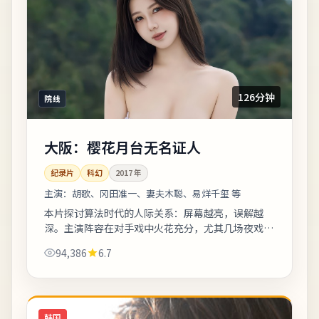
126分钟
院线
大阪：樱花月台无名证人
纪录片
科幻
2017
年
主演：
胡歌、冈田准一、妻夫木聪、易烊千玺 等
本片探讨算法时代的人际关系：屏幕越亮，误解越
深。主演阵容在对手戏中火花充分，尤其几场夜戏台
词密度高、信息量大。剧情信息与人物关系可在二刷
94,386
6.7
时解锁更多前后呼应。《大阪：樱花月台无名...
韩国