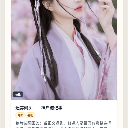
杜比
迷雾码头——神户港记事
电影
喜剧
该片试图回答：当正义迟到，普通人是否仍有资格选择