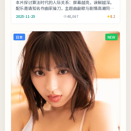
本片探讨算法时代的人际关系：屏幕越亮，误解越深。
配乐邀请知名作曲家操刀，主题曲副歌与剧情高潮同步
上扬。剧情信息与人物关系可在二刷时解锁更多前后
2025-11-25
48,067
8.2
呼...
日本
NEW