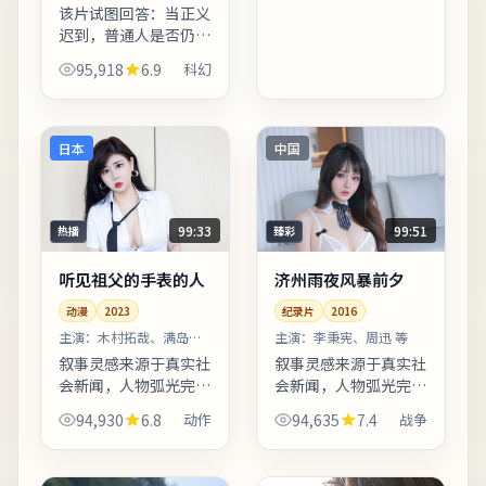
美 等
型元素...
该片试图回答：当正义
迟到，普通人是否仍有
资格选择原谅。影像质
95,918
6.9
科幻
感接近胶片颗粒感，画
面颗粒与雨景结合氛围
出众。上线之后口碑分
化属正常现象，建议亲
日本
中国
自观...
99:33
99:51
热播
臻彩
听见祖父的手表的人
济州雨夜风暴前夕
动漫
2023
纪录片
2016
主演：
木村拓哉、满岛光
主演：
李秉宪、周迅 等
等
叙事灵感来源于真实社
叙事灵感来源于真实社
会新闻，人物弧光完
会新闻，人物弧光完
整，反转服务于主题而
整，反转服务于主题而
94,930
6.8
动作
94,635
7.4
战争
非噱头。台词较少堆砌
非噱头。片中地名与季
口号，更多用具体生活
节意象反复出现，构成
细节支撑价值观冲突。
理解人物动机的重要线