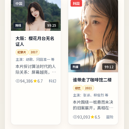
适合晚间完整观看，配
索。上线之后口碑分化
中国
韩国
合大屏...
属正常...
99:25
院线
大阪：樱花月台无名
证人
纪录片
2017
主演：
胡歌、冈田准一 等
本片探讨算法时代的人
99:12
热播
际关系：屏幕越亮，误
解越深。主演阵容在对
谁带走了咖啡馆二楼
94,386
6.7
科幻
手戏中火花充分，尤其
综艺
2021
几场夜戏台词密度高、
信息量大。剧情信息与
主演：
张译、柳俊烈 等
人物关系可在二刷时解
本片围绕一桩悬而未决
锁更...
的旧案展开，真相在回
忆与现实之间反复折
93,093
6.5
冒险
射。人物行走路线经过
精心设计，反复出现的