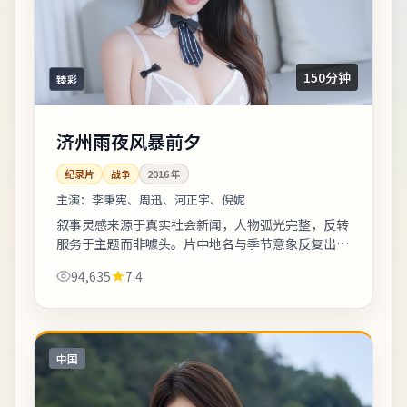
150分钟
臻彩
济州雨夜风暴前夕
纪录片
战争
2016
年
主演：
李秉宪、周迅、河正宇、倪妮
叙事灵感来源于真实社会新闻，人物弧光完整，反转
服务于主题而非噱头。片中地名与季节意象反复出
现，构成理解人物动机的重要线索。上线之后口碑分
94,635
7.4
化属正常现象，建议亲自观看并形成独立判断...
中国