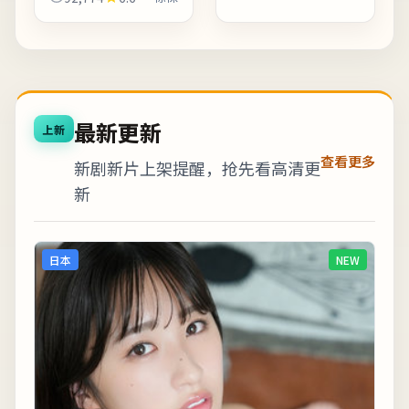
射。动作戏份点到为
浸的观众；若偏好快节
止，更重追捕过程中的
奏可酌情快进前半。若
心理博弈。欢迎在观影
你对东亚都市题材感兴
记录里写下你的解读：
趣，...
同一故事...
最新更新
上新
查看更多
新剧新片上架提醒，抢先看高清更
新
日本
NEW