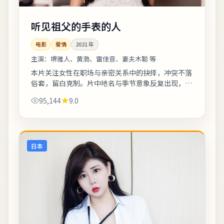
听见祖父的手表的人
电影
爱情
2021
年
主演：
堺雅人、黄渤、雷佳音、妻夫木聪 等
本片关注女性在职场与亲密关系中的抉择，冲突不落
俗套，留白克制。片中地名与季节意象反复出现，构
成理解人物动机的重要线索。整体来看，这是一部类
95,144
9.0
型元素清晰、人物动机可信的作品，值得安...
日本