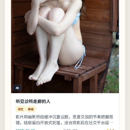
4K
听见诊所走廊的人
综艺
悬疑
影片用幽默桥段缓冲沉重议题，悲喜交加的节奏把握稳
健。结局留白开放式处理，适合观影后在社交平台延伸
讨论。整体来看，这是一部类型元素清晰、人物动机