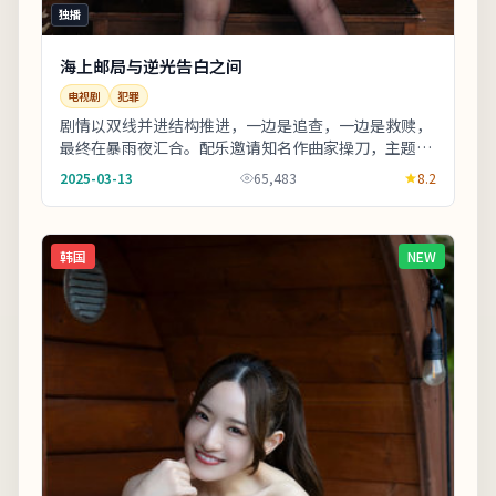
独播
海上邮局与逆光告白之间
电视剧
犯罪
剧情以双线并进结构推进，一边是追查，一边是救赎，
最终在暴雨夜汇合。配乐邀请知名作曲家操刀，主题曲
副歌与剧情高潮同步上扬。片尾字幕包含幕后花絮名
2025-03-13
65,483
8.2
单...
韩国
NEW