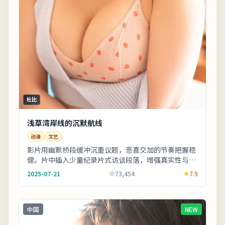
杜比
浅草湾岸线的沉默航线
动漫
文艺
影片用幽默桥段缓冲沉重议题，悲喜交加的节奏把握稳
健。片中插入少量纪录片式访谈段落，增强真实性与代
入感。片尾字幕包含幕后花絮名单，影迷可向幕后岗
2025-07-21
73,454
7.9
位...
中国
NEW