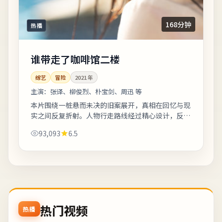
168分钟
热播
谁带走了咖啡馆二楼
综艺
冒险
2021
年
主演：
张译、柳俊烈、朴宝剑、周迅 等
本片围绕一桩悬而未决的旧案展开，真相在回忆与现
实之间反复折射。人物行走路线经过精心设计，反复
出现的十字路口象征抉择。适合晚间完整观看，配合
93,093
6.5
大屏与环绕声更能体会声音细节。《谁带走...
热门视频
热播