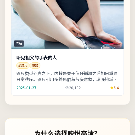
完结
听见祖父的手表的人
纪录片
犯罪
影片类型外壳之下，内核是关于信任崩塌之后如何重建
日常秩序。影片引用多处民俗与节庆意象，增强地域文
化氛围。适合喜欢细腻叙事与现实质感的观众；若追
2025-01-27
20,102
6.4
求...
为什么选择映悦高清？