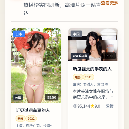
查看更多
热播榜实时刷新，高清片源一站直
达
日本
中国
95:50
导演剪辑版
听见祖父的手表的人
电影
2021
主演：
堺雅人、黄渤 等
本片关注女性在职场与
亲密关系中的抉择，冲
99:50
热播
突不落俗套，留白克
95,144
9.0
爱情
制。片中地名与季节意
听见过期车票的人
象反复出现，构成理解
动漫
2022
人物动机的重要线索。
整体来看，这是一部类
主演：
役所广司、长泽雅