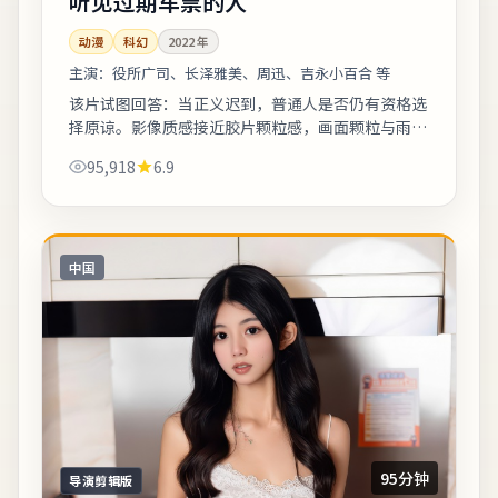
听见过期车票的人
动漫
科幻
2022
年
主演：
役所广司、长泽雅美、周迅、吉永小百合 等
该片试图回答：当正义迟到，普通人是否仍有资格选
择原谅。影像质感接近胶片颗粒感，画面颗粒与雨景
结合氛围出众。上线之后口碑分化属正常现象，建议
95,918
6.9
亲自观看并形成独立判断。《听见过期车票...
中国
95分钟
导演剪辑版