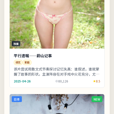
独播
平行遗嘱——蔚山记事
综艺
家庭
该片尝试用散文式节奏探讨记忆失真：谁叙述，谁就掌
握了故事的形状。主演阵容在对手戏中火花充分，尤其
几场夜戏台词密度高、信息量大。整体来看，这是一
2025-04-26
80,126
8.5
部...
日本
NEW