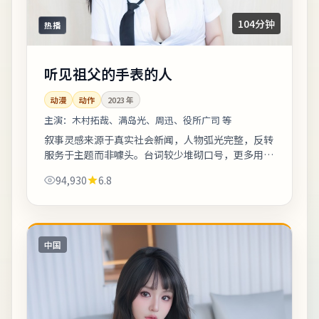
104分钟
热播
听见祖父的手表的人
动漫
动作
2023
年
主演：
木村拓哉、满岛光、周迅、役所广司 等
叙事灵感来源于真实社会新闻，人物弧光完整，反转
服务于主题而非噱头。台词较少堆砌口号，更多用具
体生活细节支撑价值观冲突。适合晚间完整观看，配
94,930
6.8
合大屏与环绕声更能体会声音细节。《听见...
中国