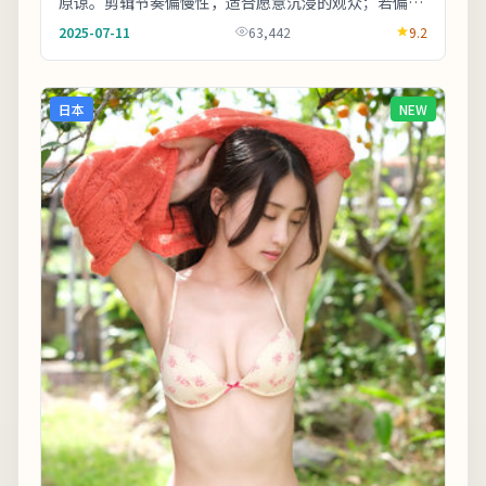
原谅。剪辑节奏偏慢性，适合愿意沉浸的观众；若偏好
快节奏可酌情快进前半。适合晚间完整观看，配合大
2025-07-11
63,442
9.2
屏...
日本
NEW