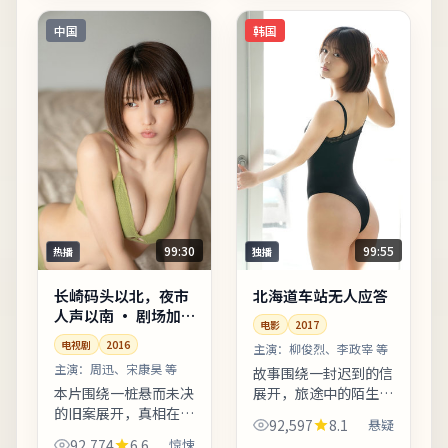
十字路口象征抉择。适
合晚间完整观看，配合
中国
韩国
大屏与...
99:30
99:55
热播
独播
长崎码头以北，夜市
北海道车站无人应答
人声以南 · 剧场加
电影
2017
长版
电视剧
2016
主演：
柳俊烈、李政宰 等
主演：
周迅、宋康昊 等
故事围绕一封迟到的信
本片围绕一桩悬而未决
展开，旅途中的陌生人
的旧案展开，真相在回
逐一走入主线。剪辑节
92,597
8.1
悬疑
忆与现实之间反复折
奏偏慢性，适合愿意沉
92,774
6.6
惊悚